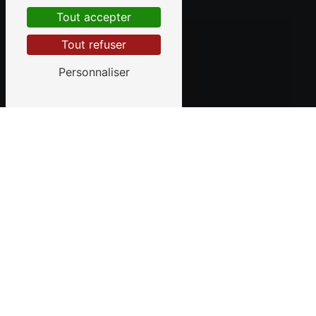
Tout accepter
Tout refuser
Personnaliser
RÉPARATION ET INDEMNISATION DES PRÉJUDICES
Maître Christophe Garcia,
votre avocat pour la défense
des victimes
Maître Christophe Garcia a prêté serment le
03
janvier 1996.