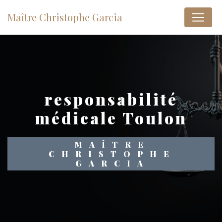
Panneau de gestion des cookies
Maître Christophe Garcia
responsabilité
médicale Toulon
MAÎTRE
CHRISTOPHE
GARCIA