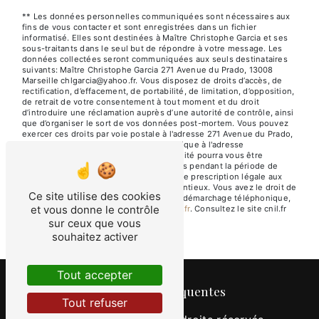
** Les données personnelles communiquées sont nécessaires aux
fins de vous contacter et sont enregistrées dans un fichier
informatisé. Elles sont destinées à Maître Christophe Garcia et ses
sous-traitants dans le seul but de répondre à votre message. Les
données collectées seront communiquées aux seuls destinataires
suivants: Maître Christophe Garcia 271 Avenue du Prado, 13008
Marseille chlgarcia@yahoo.fr. Vous disposez de droits d’accès, de
rectification, d’effacement, de portabilité, de limitation, d’opposition,
de retrait de votre consentement à tout moment et du droit
d’introduire une réclamation auprès d’une autorité de contrôle, ainsi
que d’organiser le sort de vos données post-mortem. Vous pouvez
exercer ces droits par voie postale à l'adresse 271 Avenue du Prado,
13008 Marseille ou par courrier électronique à l'adresse
chlgarcia@yahoo.fr. Un justificatif d'identité pourra vous être
demandé. Nous conservons vos données pendant la période de
prise de contact puis pendant la durée de prescription légale aux
fins probatoires et de gestion des contentieux. Vous avez le droit de
Ce site utilise des cookies
vous inscrire sur la liste d'opposition au démarchage téléphonique,
et vous donne le contrôle
disponible à cette adresse:
Bloctel.gouv.fr
. Consultez le site cnil.fr
pour plus d’informations sur vos droits.
sur ceux que vous
souhaitez activer
Tout accepter
Recherches fréquentes
Tout refuser