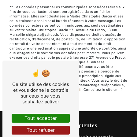
** Les données personnelles communiquées sont nécessaires aux
fins de vous contacter et sont enregistrées dans un fichier
informatisé. Elles sont destinées à Maître Christophe Garcia et ses
sous-traitants dans le seul but de répondre à votre message. Les
données collectées seront communiquées aux seuls destinataires
suivants: Maître Christophe Garcia 271 Avenue du Prado, 13008
Marseille chlgarcia@yahoo.fr. Vous disposez de droits d’accès, de
rectification, d’effacement, de portabilité, de limitation, d’opposition,
de retrait de votre consentement à tout moment et du droit
d’introduire une réclamation auprès d’une autorité de contrôle, ainsi
que d’organiser le sort de vos données post-mortem. Vous pouvez
exercer ces droits par voie postale à l'adresse 271 Avenue du Prado,
13008 Marseille ou par courrier électronique à l'adresse
chlgarcia@yahoo.fr. Un justificatif d'identité pourra vous être
demandé. Nous conservons vos données pendant la période de
prise de contact puis pendant la durée de prescription légale aux
fins probatoires et de gestion des contentieux. Vous avez le droit de
Ce site utilise des cookies
vous inscrire sur la liste d'opposition au démarchage téléphonique,
et vous donne le contrôle
disponible à cette adresse:
Bloctel.gouv.fr
. Consultez le site cnil.fr
pour plus d’informations sur vos droits.
sur ceux que vous
souhaitez activer
Tout accepter
Recherches fréquentes
Tout refuser