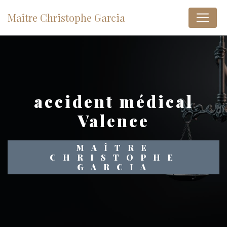
Panneau de gestion des cookies
Maître Christophe Garcia
accident médical
Valence
MAÎTRE
CHRISTOPHE
GARCIA