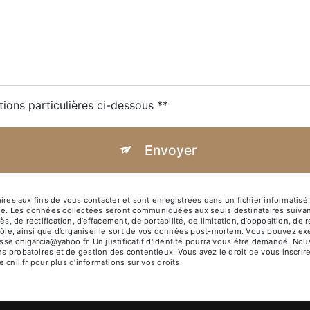
tions particulières ci-dessous **
Envoyer
 aux fins de vous contacter et sont enregistrées dans un fichier informatisé. 
ge. Les données collectées seront communiquées aux seuls destinataires suivan
s, de rectification, d’effacement, de portabilité, de limitation, d’opposition, d
rôle, ainsi que d’organiser le sort de vos données post-mortem. Vous pouvez exe
resse chlgarcia@yahoo.fr. Un justificatif d'identité pourra vous être demandé. 
ns probatoires et de gestion des contentieux. Vous avez le droit de vous inscrir
e cnil.fr pour plus d’informations sur vos droits.