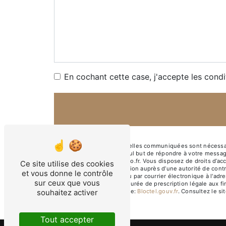
En cochant cette case, j'accepte les condi
** Les données personnelles communiquées sont nécessaires
sous-traitants dans le seul but de répondre à votre messa
Marseille chlgarcia@yahoo.fr. Vous disposez de droits d’accè
Ce site utilise des cookies
d’introduire une réclamation auprès d’une autorité de cont
et vous donne le contrôle
Prado, 13008 Marseille ou par courrier électronique à l'ad
sur ceux que vous
contact puis pendant la durée de prescription légale aux fi
souhaitez activer
disponible à cette adresse:
Bloctel.gouv.fr
. Consultez le sit
Tout accepter