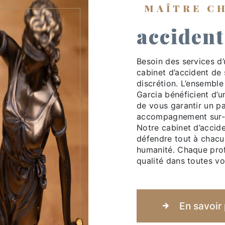
MAÎTRE C
accident
Besoin des services d’
cabinet d’accident de 
discrétion. L’ensembl
Garcia bénéficient d’u
de vous garantir un p
accompagnement sur-m
Notre cabinet d’accid
défendre tout à chacun
humanité. Chaque prof
qualité dans toutes vo
En savoir 