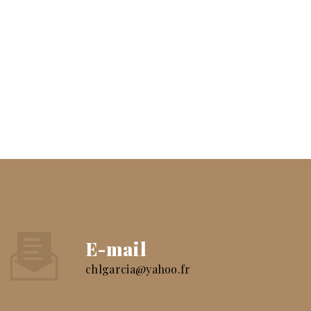
E-mail
chlgarcia@yahoo.fr