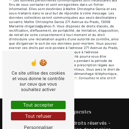
** Les données personnelles communiquées sont nécessaires aux
fins de vous contacter et sont enregistrées dans un fichier
informatisé. Elles sont destinées à Maître Christophe Garcia et ses
sous-traitants dans le seul but de répondre à votre message. Les
données collectées seront communiquées aux seuls destinataires
suivants: Maître Christophe Garcia 271 Avenue du Prado, 13008
Marseille chlgarcia@yahoo.fr. Vous disposez de droits d’accès, de
rectification, d’effacement, de portabilité, de limitation, d’opposition,
de retrait de votre consentement à tout moment et du droit
d’introduire une réclamation auprès d’une autorité de contrôle, ainsi
que d’organiser le sort de vos données post-mortem. Vous pouvez
exercer ces droits par voie postale à l'adresse 271 Avenue du Prado,
13008 Marseille ou par courrier électronique à l'adresse
chlgarcia@yahoo.fr. Un justificatif d'identité pourra vous être
demandé. Nous conservons vos données pendant la période de
prise de contact puis pendant la durée de prescription légale aux
fins probatoires et de gestion des contentieux. Vous avez le droit de
Ce site utilise des cookies
vous inscrire sur la liste d'opposition au démarchage téléphonique,
et vous donne le contrôle
disponible à cette adresse:
Bloctel.gouv.fr
. Consultez le site cnil.fr
pour plus d’informations sur vos droits.
sur ceux que vous
souhaitez activer
Tout accepter
Recherches fréquentes
Tout refuser
©
Vistalid
- 2026 - Tous droits réservés -
Personnaliser