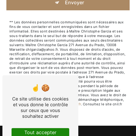
Envoyer
** Les données personnelles communiquées sont nécessaires aux
fins de vous contacter et sont enregistrées dans un fichier
informatisé. Elles sont destinées à Maître Christophe Garcia et ses
sous-traitants dans le seul but de répondre à votre message. Les
données collectées seront communiquées aux seuls destinataires
suivants: Maître Christophe Garcia 271 Avenue du Prado, 13008
Marseille chlgarcia@yahoo.fr. Vous disposez de droits d’accès, de
rectification, d’effacement, de portabilité, de limitation, d’opposition,
de retrait de votre consentement à tout moment et du droit
d’introduire une réclamation auprès d’une autorité de contrôle, ainsi
que d’organiser le sort de vos données post-mortem. Vous pouvez
exercer ces droits par voie postale à l'adresse 271 Avenue du Prado,
13008 Marseille ou par courrier électronique à l'adresse
chlgarcia@yahoo.fr. Un justificatif d'identité pourra vous être
demandé. Nous conservons vos données pendant la période de
prise de contact puis pendant la durée de prescription légale aux
fins probatoires et de gestion des contentieux. Vous avez le droit de
Ce site utilise des cookies
vous inscrire sur la liste d'opposition au démarchage téléphonique,
et vous donne le contrôle
disponible à cette adresse:
Bloctel.gouv.fr
. Consultez le site cnil.fr
pour plus d’informations sur vos droits.
sur ceux que vous
souhaitez activer
Tout accepter