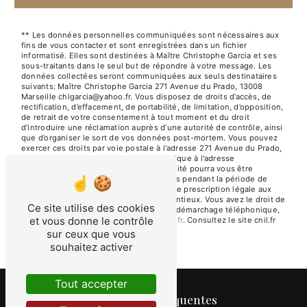
** Les données personnelles communiquées sont nécessaires aux
fins de vous contacter et sont enregistrées dans un fichier
informatisé. Elles sont destinées à Maître Christophe Garcia et ses
sous-traitants dans le seul but de répondre à votre message. Les
données collectées seront communiquées aux seuls destinataires
suivants: Maître Christophe Garcia 271 Avenue du Prado, 13008
Marseille chlgarcia@yahoo.fr. Vous disposez de droits d’accès, de
rectification, d’effacement, de portabilité, de limitation, d’opposition,
de retrait de votre consentement à tout moment et du droit
d’introduire une réclamation auprès d’une autorité de contrôle, ainsi
que d’organiser le sort de vos données post-mortem. Vous pouvez
exercer ces droits par voie postale à l'adresse 271 Avenue du Prado,
13008 Marseille ou par courrier électronique à l'adresse
chlgarcia@yahoo.fr. Un justificatif d'identité pourra vous être
demandé. Nous conservons vos données pendant la période de
prise de contact puis pendant la durée de prescription légale aux
fins probatoires et de gestion des contentieux. Vous avez le droit de
Ce site utilise des cookies
vous inscrire sur la liste d'opposition au démarchage téléphonique,
et vous donne le contrôle
disponible à cette adresse:
Bloctel.gouv.fr
. Consultez le site cnil.fr
pour plus d’informations sur vos droits.
sur ceux que vous
souhaitez activer
Tout accepter
Recherches fréquentes