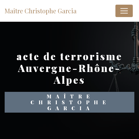
Panneau de gestion des cookies
Maître Christophe Garcia
acte de terrorisme
Auvergne-Rhône-
Alpes
MAÎTRE
CHRISTOPHE
GARCIA