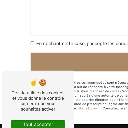
En cochant cette case, j'accepte les condi
** Les données personnelles communiquées sont nécessaires
sous-traitants dans le seul but de répondre à votre messa
Marseille chlgarcia@yahoo.fr. Vous disposez de droits d’accè
Ce site utilise des cookies
d’introduire une réclamation auprès d’une autorité de cont
et vous donne le contrôle
Prado, 13008 Marseille ou par courrier électronique à l'ad
sur ceux que vous
contact puis pendant la durée de prescription légale aux fi
souhaitez activer
disponible à cette adresse:
Bloctel.gouv.fr
. Consultez le sit
Tout accepter