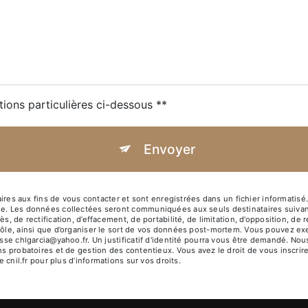
tions particulières ci-dessous **
Envoyer
 aux fins de vous contacter et sont enregistrées dans un fichier informatisé. 
ge. Les données collectées seront communiquées aux seuls destinataires suivan
s, de rectification, d’effacement, de portabilité, de limitation, d’opposition, d
rôle, ainsi que d’organiser le sort de vos données post-mortem. Vous pouvez exe
resse chlgarcia@yahoo.fr. Un justificatif d'identité pourra vous être demandé. 
ns probatoires et de gestion des contentieux. Vous avez le droit de vous inscrir
e cnil.fr pour plus d’informations sur vos droits.