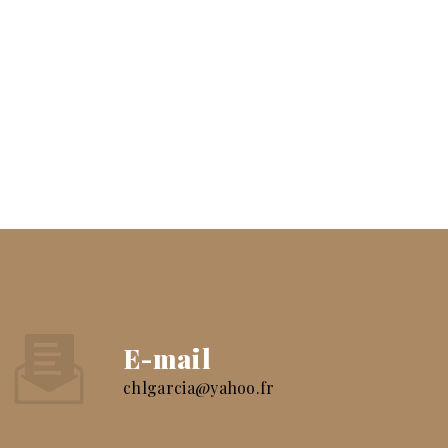
E-mail
chlgarcia@yahoo.fr