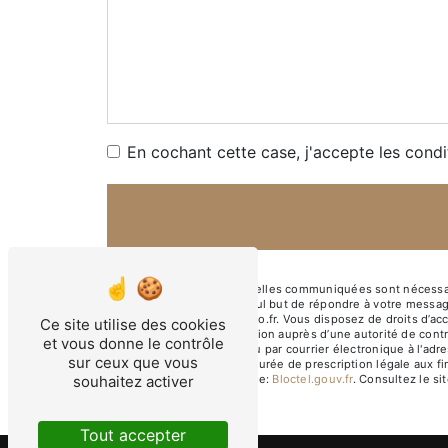
En cochant cette case, j'accepte les condi
** Les données personnelles communiquées sont nécessaires
sous-traitants dans le seul but de répondre à votre messa
Marseille chlgarcia@yahoo.fr. Vous disposez de droits d’accè
Ce site utilise des cookies
d’introduire une réclamation auprès d’une autorité de cont
et vous donne le contrôle
Prado, 13008 Marseille ou par courrier électronique à l'ad
sur ceux que vous
contact puis pendant la durée de prescription légale aux fi
souhaitez activer
disponible à cette adresse:
Bloctel.gouv.fr
. Consultez le sit
Tout accepter