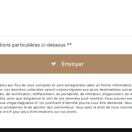
tions particulières ci-dessous **
Envoyer
 aux fins de vous contacter et sont enregistrées dans un fichier informatisé. 
ge. Les données collectées seront communiquées aux seuls destinataires suivan
s, de rectification, d’effacement, de portabilité, de limitation, d’opposition, d
rôle, ainsi que d’organiser le sort de vos données post-mortem. Vous pouvez exe
resse chlgarcia@yahoo.fr. Un justificatif d'identité pourra vous être demandé. 
ns probatoires et de gestion des contentieux. Vous avez le droit de vous inscrir
e cnil.fr pour plus d’informations sur vos droits.