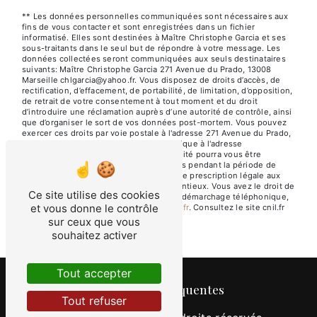
** Les données personnelles communiquées sont nécessaires aux
fins de vous contacter et sont enregistrées dans un fichier
informatisé. Elles sont destinées à Maître Christophe Garcia et ses
sous-traitants dans le seul but de répondre à votre message. Les
données collectées seront communiquées aux seuls destinataires
suivants: Maître Christophe Garcia 271 Avenue du Prado, 13008
Marseille chlgarcia@yahoo.fr. Vous disposez de droits d’accès, de
rectification, d’effacement, de portabilité, de limitation, d’opposition,
de retrait de votre consentement à tout moment et du droit
d’introduire une réclamation auprès d’une autorité de contrôle, ainsi
que d’organiser le sort de vos données post-mortem. Vous pouvez
exercer ces droits par voie postale à l'adresse 271 Avenue du Prado,
13008 Marseille ou par courrier électronique à l'adresse
chlgarcia@yahoo.fr. Un justificatif d'identité pourra vous être
demandé. Nous conservons vos données pendant la période de
prise de contact puis pendant la durée de prescription légale aux
fins probatoires et de gestion des contentieux. Vous avez le droit de
Ce site utilise des cookies
vous inscrire sur la liste d'opposition au démarchage téléphonique,
et vous donne le contrôle
disponible à cette adresse:
Bloctel.gouv.fr
. Consultez le site cnil.fr
pour plus d’informations sur vos droits.
sur ceux que vous
souhaitez activer
Tout accepter
Recherches fréquentes
Tout refuser