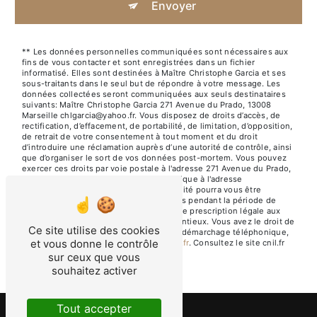
Envoyer
** Les données personnelles communiquées sont nécessaires aux
fins de vous contacter et sont enregistrées dans un fichier
informatisé. Elles sont destinées à Maître Christophe Garcia et ses
sous-traitants dans le seul but de répondre à votre message. Les
données collectées seront communiquées aux seuls destinataires
suivants: Maître Christophe Garcia 271 Avenue du Prado, 13008
Marseille chlgarcia@yahoo.fr. Vous disposez de droits d’accès, de
rectification, d’effacement, de portabilité, de limitation, d’opposition,
de retrait de votre consentement à tout moment et du droit
d’introduire une réclamation auprès d’une autorité de contrôle, ainsi
que d’organiser le sort de vos données post-mortem. Vous pouvez
exercer ces droits par voie postale à l'adresse 271 Avenue du Prado,
13008 Marseille ou par courrier électronique à l'adresse
chlgarcia@yahoo.fr. Un justificatif d'identité pourra vous être
demandé. Nous conservons vos données pendant la période de
prise de contact puis pendant la durée de prescription légale aux
fins probatoires et de gestion des contentieux. Vous avez le droit de
Ce site utilise des cookies
vous inscrire sur la liste d'opposition au démarchage téléphonique,
et vous donne le contrôle
disponible à cette adresse:
Bloctel.gouv.fr
. Consultez le site cnil.fr
pour plus d’informations sur vos droits.
sur ceux que vous
souhaitez activer
Tout accepter