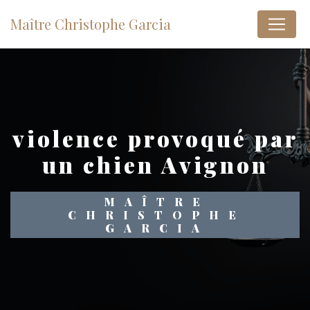
Panneau de gestion des cookies
Maître Christophe Garcia
violence provoqué par
un chien Avignon
MAÎTRE
CHRISTOPHE
GARCIA