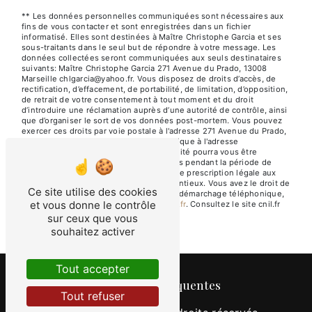
** Les données personnelles communiquées sont nécessaires aux
fins de vous contacter et sont enregistrées dans un fichier
informatisé. Elles sont destinées à Maître Christophe Garcia et ses
sous-traitants dans le seul but de répondre à votre message. Les
données collectées seront communiquées aux seuls destinataires
suivants: Maître Christophe Garcia 271 Avenue du Prado, 13008
Marseille chlgarcia@yahoo.fr. Vous disposez de droits d’accès, de
rectification, d’effacement, de portabilité, de limitation, d’opposition,
de retrait de votre consentement à tout moment et du droit
d’introduire une réclamation auprès d’une autorité de contrôle, ainsi
que d’organiser le sort de vos données post-mortem. Vous pouvez
exercer ces droits par voie postale à l'adresse 271 Avenue du Prado,
13008 Marseille ou par courrier électronique à l'adresse
chlgarcia@yahoo.fr. Un justificatif d'identité pourra vous être
demandé. Nous conservons vos données pendant la période de
prise de contact puis pendant la durée de prescription légale aux
fins probatoires et de gestion des contentieux. Vous avez le droit de
Ce site utilise des cookies
vous inscrire sur la liste d'opposition au démarchage téléphonique,
et vous donne le contrôle
disponible à cette adresse:
Bloctel.gouv.fr
. Consultez le site cnil.fr
pour plus d’informations sur vos droits.
sur ceux que vous
souhaitez activer
Tout accepter
Recherches fréquentes
Tout refuser