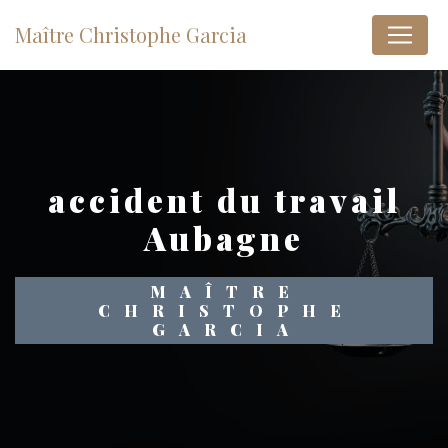
Panneau de gestion des cookies
Maître Christophe Garcia
accident du travail
Aubagne
MAÎTRE
CHRISTOPHE
GARCIA